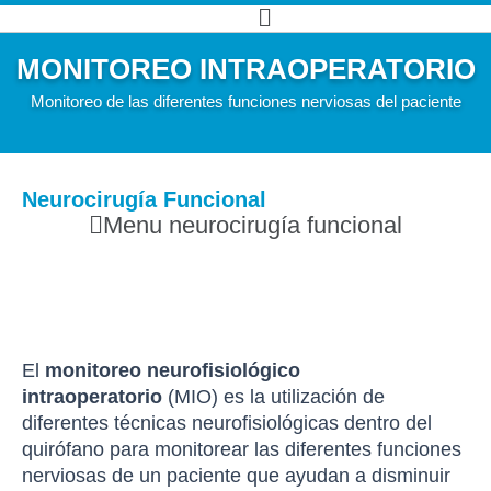
Ir
Main
al
Menu
MONITOREO INTRAOPERATORIO
contenido
Monitoreo de las diferentes funciones nerviosas del paciente
Neurocirugía Funcional
Main
Menu neurocirugía funcional
Menu
El
monitoreo neurofisiológico
intraoperatorio
(MIO) es la utilización de
diferentes técnicas neurofisiológicas dentro del
quirófano para monitorear las diferentes funciones
nerviosas de un paciente que ayudan a disminuir