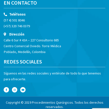
EN CONTACTO
Teléfonos
(57 4) 501 8046
(+57) 320 746 0379
Dirección
Calle 6 Sur # 43A – 227 Consultorio 685
Centro Comercial Oviedo. Torre Médica
Poblado, Medellín, Colombia
REDES SOCIALES
Síguenos en las redes sociales y entérate de todo lo que tenemos
para ofrecerte.
F
I
Y
a
n
o
c
s
u
e
t
t
b
a
u
o
g
b
o
r
e
Copyright © 2019 Procedimientos Quirúrgicos. Todos los derechos
k
a
-
m
reservados.
f