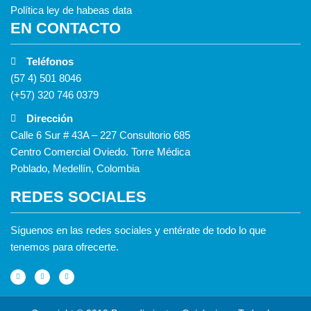
Política ley de habeas data
EN CONTACTO
Teléfonos
(57 4) 501 8046
(+57) 320 746 0379
Dirección
Calle 6 Sur # 43A – 227 Consultorio 685
Centro Comercial Oviedo. Torre Médica
Poblado, Medellín, Colombia
REDES SOCIALES
Síguenos en las redes sociales y entérate de todo lo que
tenemos para ofrecerte.
F
I
Y
a
n
o
c
s
u
e
t
t
b
a
u
o
g
b
o
r
e