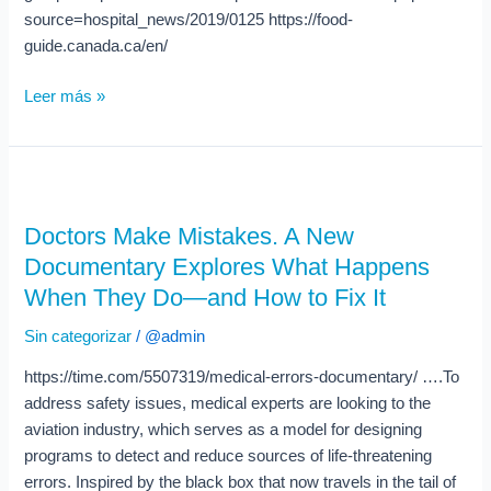
registered
source=hospital_news/2019/0125 https://food-
dietitians
guide.canada.ca/en/
Leer más »
Doctors
Make
Doctors Make Mistakes. A New
Mistakes.
Documentary Explores What Happens
A
New
When They Do—and How to Fix It
Documentary
Sin categorizar
/
@admin
Explores
What
https://time.com/5507319/medical-errors-documentary/ ….To
Happens
address safety issues, medical experts are looking to the
When
aviation industry, which serves as a model for designing
They
programs to detect and reduce sources of life-threatening
Do
errors. Inspired by the black box that now travels in the tail of