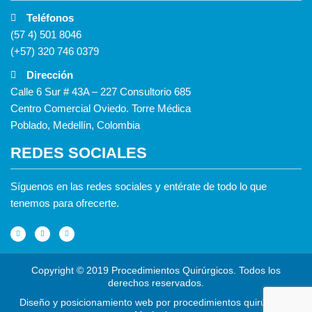
Teléfonos
(57 4) 501 8046
(+57) 320 746 0379
Dirección
Calle 6 Sur # 43A – 227 Consultorio 685
Centro Comercial Oviedo. Torre Médica
Poblado, Medellín, Colombia
REDES SOCIALES
Síguenos en las redes sociales y entérate de todo lo que
tenemos para ofrecerte.
F
I
Y
a
n
o
c
s
u
e
t
t
b
a
u
o
g
b
o
r
e
Copyright © 2019 Procedimientos Quirúrgicos. Todos los
k
a
-
m
derechos reservados.
f
Diseño y posicionamiento web
por procedimientos quirúrgicos