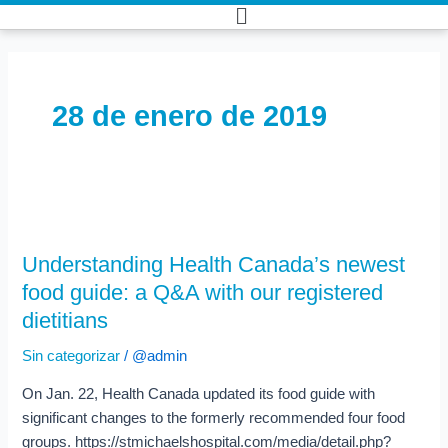
Ir
Main
al
Menu
contenido
28 de enero de 2019
Understanding
Health
Understanding Health Canada’s newest
Canada’s
food guide: a Q&A with our registered
newest
food
dietitians
guide:
Sin categorizar
/
@admin
a
Q&A
On Jan. 22, Health Canada updated its food guide with
with
significant changes to the formerly recommended four food
our
groups. https://stmichaelshospital.com/media/detail.php?