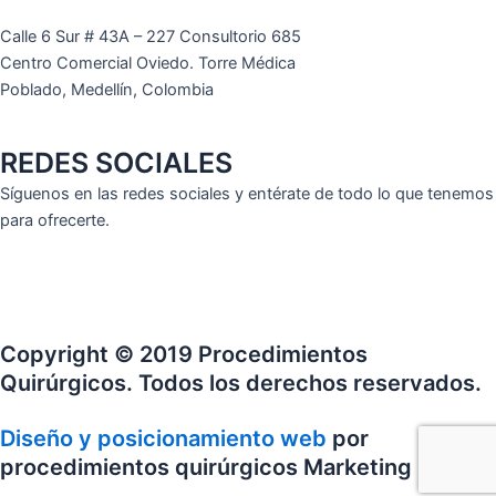
Calle 6 Sur # 43A – 227 Consultorio 685
Centro Comercial Oviedo. Torre Médica
Poblado, Medellín, Colombia
REDES SOCIALES
Síguenos en las redes sociales y entérate de todo lo que tenemos
para ofrecerte.
F
I
Y
a
n
o
Copyright © 2019 Procedimientos
c
s
u
Quirúrgicos. Todos los derechos reservados.
e
t
t
Diseño y posicionamiento web
por
procedimientos quirúrgicos Marketing