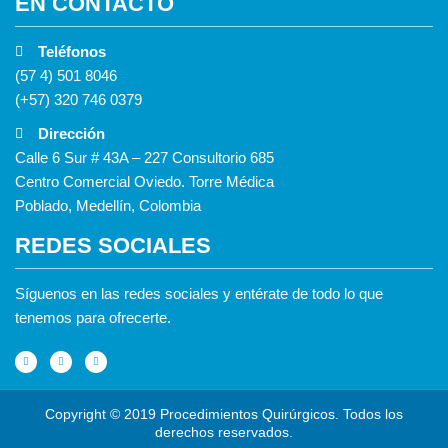
EN CONTACTO
Teléfonos
(57 4) 501 8046
(+57) 320 746 0379
Dirección
Calle 6 Sur # 43A – 227 Consultorio 685
Centro Comercial Oviedo. Torre Médica
Poblado, Medellín, Colombia
REDES SOCIALES
Síguenos en las redes sociales y entérate de todo lo que
tenemos para ofrecerte.
F
I
Y
a
n
o
c
s
u
e
t
t
b
a
u
o
g
b
o
r
e
Copyright © 2019 Procedimientos Quirúrgicos. Todos los
k
a
-
m
derechos reservados.
f