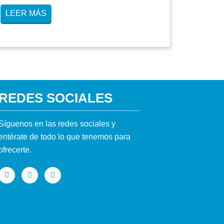
LEER MÁS
REDES SOCIALES
Síguenos en las redes sociales y
entérate de todo lo que tenemos para
ofrecerte.
F
I
Y
a
n
o
c
s
u
e
t
t
b
a
u
o
g
b
o
r
e
k
a