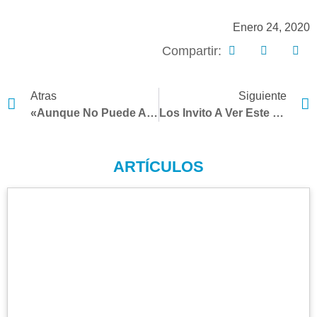
Enero 24, 2020
Compartir:
Ant
S
Atras
Siguiente
«Aunque No Puede Apresurar La Experiencia, Puede Hacer Que Ese Proceso Sea Más Eficiente», Dijo El Dr. Ericsson.
Los Invito A Ver Este Corto Video Clip Publicado Por CBS2 News At 5
ARTÍCULOS