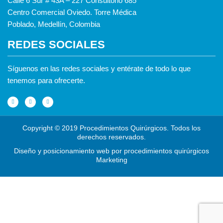
Calle 6 Sur # 43A – 227 Consultorio 685
Centro Comercial Oviedo. Torre Médica
Poblado, Medellín, Colombia
REDES SOCIALES
Síguenos en las redes sociales y entérate de todo lo que
tenemos para ofrecerte.
F
I
Y
a
n
o
c
s
u
e
t
t
b
a
u
o
g
b
o
r
e
Copyright © 2019 Procedimientos Quirúrgicos. Todos los
k
a
-
m
derechos reservados.
f
Diseño y posicionamiento web
por procedimientos quirúrgicos
Marketing