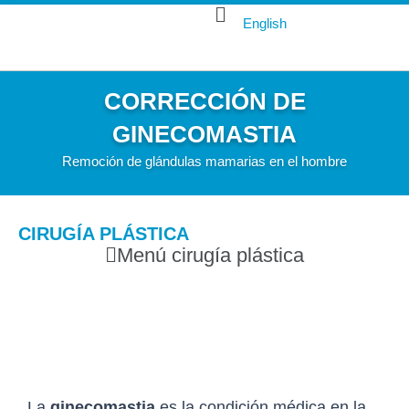
Ir
Main
English
al
Menu
contenido
CORRECCIÓN DE
GINECOMASTIA
Remoción de glándulas mamarias en el hombre
CIRUGÍA PLÁSTICA
Main
Menú cirugía plástica
Menu
La
ginecomastia
es la condición médica en la